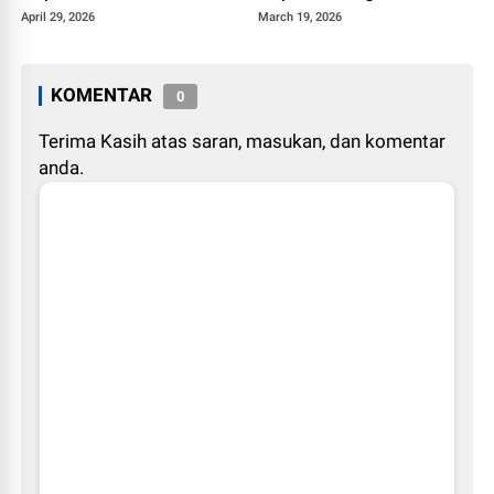
Narkotika
ke Jalur Alternatif
April 29, 2026
March 19, 2026
KOMENTAR
0
Terima Kasih atas saran, masukan, dan komentar
anda.