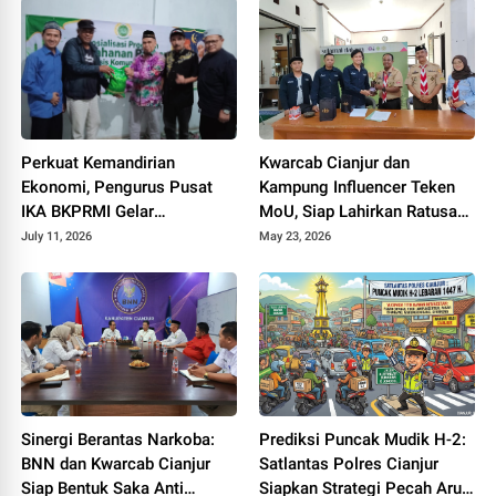
Perkuat Kemandirian
Kwarcab Cianjur dan
Ekonomi, Pengurus Pusat
Kampung Influencer Teken
IKA BKPRMI Gelar
MoU, Siap Lahirkan Ratusan
Sosialisasi Ketahanan
Kreator Konten Edukatif
July 11, 2026
May 23, 2026
Pangan di Cianjur
Sinergi Berantas Narkoba:
Prediksi Puncak Mudik H-2:
BNN dan Kwarcab Cianjur
Satlantas Polres Cianjur
Siap Bentuk Saka Anti
Siapkan Strategi Pecah Arus