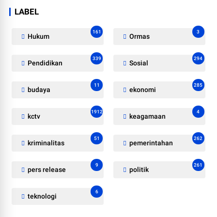
LABEL
161
3
Hukum
Ormas
339
294
Pendidikan
Sosial
11
285
budaya
ekonomi
1912
4
kctv
keagamaan
51
262
kriminalitas
pemerintahan
9
261
pers release
politik
6
teknologi