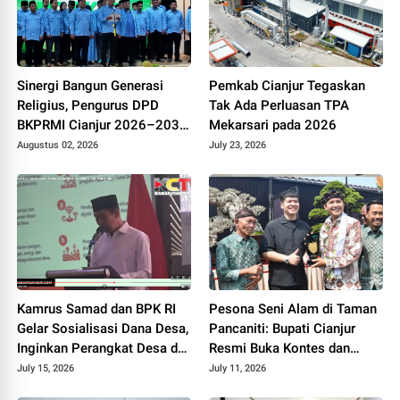
Sinergi Bangun Generasi
Pemkab Cianjur Tegaskan
Religius, Pengurus DPD
Tak Ada Perluasan TPA
BKPRMI Cianjur 2026–2031
Mekarsari pada 2026
Resmi Dilantik di Mapolres
Augustus 02, 2026
July 23, 2026
Kamrus Samad dan BPK RI
Pesona Seni Alam di Taman
Gelar Sosialisasi Dana Desa,
Pancaniti: Bupati Cianjur
Inginkan Perangkat Desa di
Resmi Buka Kontes dan
Cianjur Tidur Nyenyak Tanpa
Pameran Bonsai dan Suiseki
July 15, 2026
July 11, 2026
Terjerat Hukum
Bupati Cup