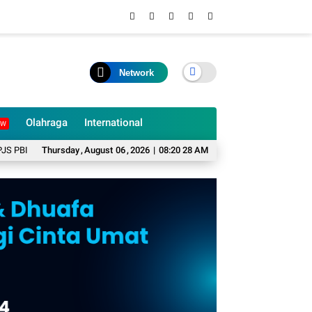
Network
Olahraga
International
EW
 Warga Miskin
Thursday
BKPSDM Cianjur Pastikan Belum Ada Rotasi dan Mutasi Pejab
,
August
06
,
2026
|
08:20 30 AM