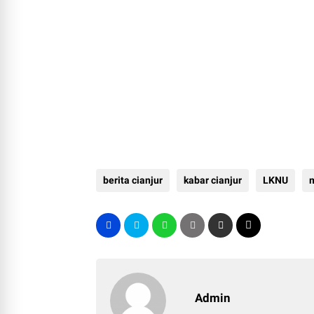
berita cianjur
kabar cianjur
LKNU
m
Admin