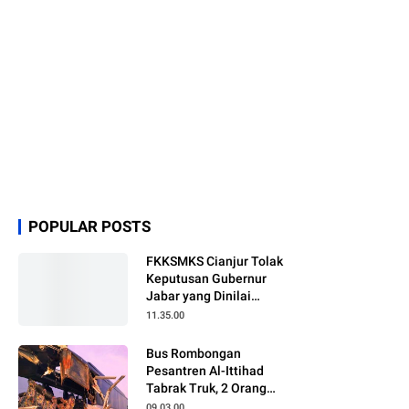
POPULAR POSTS
FKKSMKS Cianjur Tolak
Keputusan Gubernur
Jabar yang Dinilai
Merugikan Sekolah
11.35.00
Swasta
Bus Rombongan
Pesantren Al-Ittihad
Tabrak Truk, 2 Orang
Meninggal Dunia
09.03.00