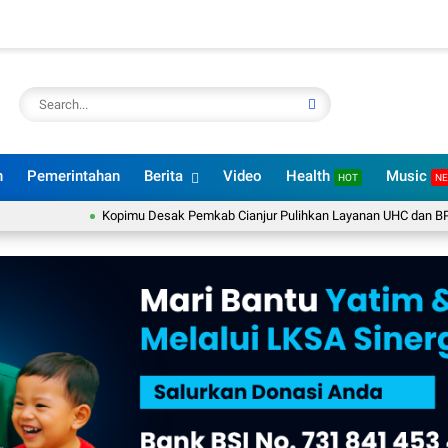
n
Pemerintahan
Berita
Video
Health
Music
HOT
N
Kopimu Desak Pemkab Cianjur Pulihkan Layanan UHC dan BPJS PBI untuk