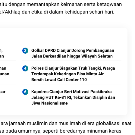
 yaitu dengan memantapkan keimanan serta ketaqwaan
/Akhlaq dan etika di dalam kehidupan sehari-hari.
h,
Golkar DPRD Cianjur Dorong Pembangunan
an
Jalan Berkeadilan hingga Wilayah Selatan
man
Polres Cianjur Siagakan Truk Tangki, Warga
gunan
Terdampak Kekeringan Bisa Minta Air
Bersih Lewat Call Center 110
sar
Kapolres Cianjur Beri Motivasi Paskibraka
Jelang HUT Ke-81 RI, Tekankan Disiplin dan
Jiwa Nasionalisme
ra jamaah muslimin dan muslimah di era globalisasi saat
ngsa pada umumnya, seperti beredarnya minuman keras