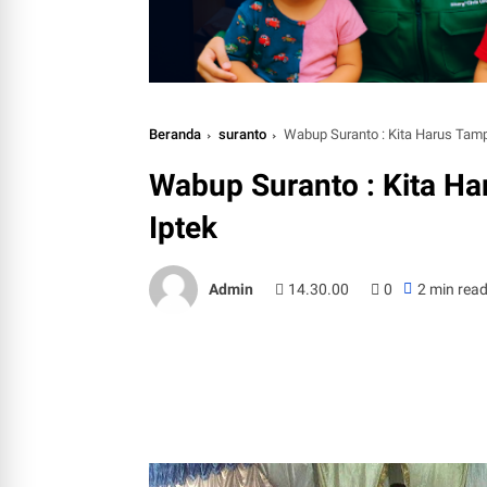
Beranda
suranto
Wabup Suranto : Kita Harus Tamp
Wabup Suranto : Kita Ha
Iptek
Admin
14.30.00
0
2 min rea