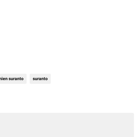
ien suranto
suranto