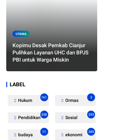
UTAMA
Kopimu Desak Pemkab Cianjur
Pulihkan Layanan UHC dan BPJS
PBI untuk Warga Miskin
LABEL
161
3
Hukum
Ormas
338
293
Pendidikan
Sosial
11
285
budaya
ekonomi