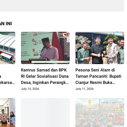
N INI
Kamrus Samad dan BPK
Pesona Seni Alam di
a
RI Gelar Sosialisasi Dana
Taman Pancaniti: Bupati
karsari
Desa, Inginkan Perangkat
Cianjur Resmi Buka
Desa di Cianjur Tidur
Kontes dan Pameran
July 15, 2026
July 11, 2026
Nyenyak Tanpa Terjerat
Bonsai dan Suiseki
Hukum
Bupati Cup