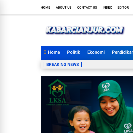
HOME
ABOUT US
CONTACT US
INDEX
EDITOR
Home
Politik
Ekonomi
Pendidika
BREAKING NEWS