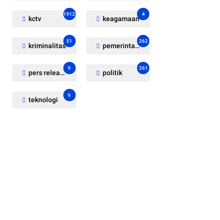
1912
4
kctv
keagamaan
51
262
kriminalitas
pemerintahan
9
261
pers release
politik
6
teknologi