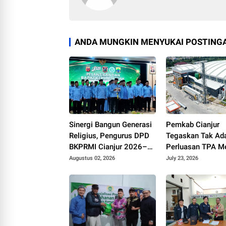
ANDA MUNGKIN MENYUKAI POSTINGA
Sinergi Bangun Generasi
Pemkab Cianjur
Religius, Pengurus DPD
Tegaskan Tak Ad
BKPRMI Cianjur 2026–
Perluasan TPA Me
2031 Resmi Dilantik di
pada 2026
Augustus 02, 2026
July 23, 2026
Mapolres