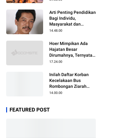
Arti Penting Pendidikan
Bagi Individu,
Masyarakat dan
Negara
14.48.00
Hoer Mimpikan Ada
Hajatan Besar
Dirumahnya, Ternyata
Anaknya Pulang Dalam
17.24.00
Kondisi Meninggal
Inilah Daftar Korban
Kecelakaan Bus
Rombongan Ziarah
Walisongo Pesantren
14.00.00
Al-ittihad
FEATURED POST