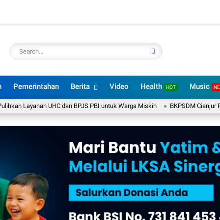
n
Pemerintahan
Berita
Video
Health
Music
HOT
N
ayanan UHC dan BPJS PBI untuk Warga Miskin
BKPSDM Cianjur Pastikan Be