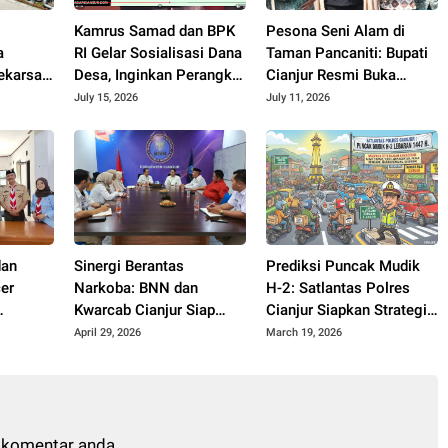
Kamrus Samad dan BPK
Pesona Seni Alam di
a
RI Gelar Sosialisasi Dana
Taman Pancaniti: Bupati
karsari
Desa, Inginkan Perangkat
Cianjur Resmi Buka
Desa di Cianjur Tidur
Kontes dan Pameran
July 15, 2026
July 11, 2026
Nyenyak Tanpa Terjerat
Bonsai dan Suiseki
Hukum
Bupati Cup
dan
Sinergi Berantas
Prediksi Puncak Mudik
er
Narkoba: BNN dan
H-2: Satlantas Polres
Kwarcab Cianjur Siap
Cianjur Siapkan Strategi
 Kreator
Bentuk Saka Anti
Pecah Arus ke Jalur
April 29, 2026
March 19, 2026
Narkotika
Alternatif
 komentar anda.