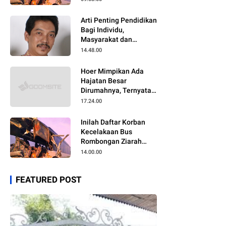
Arti Penting Pendidikan
Bagi Individu,
Masyarakat dan
Negara
14.48.00
Hoer Mimpikan Ada
Hajatan Besar
Dirumahnya, Ternyata
Anaknya Pulang Dalam
17.24.00
Kondisi Meninggal
Inilah Daftar Korban
Kecelakaan Bus
Rombongan Ziarah
Walisongo Pesantren
14.00.00
Al-ittihad
FEATURED POST