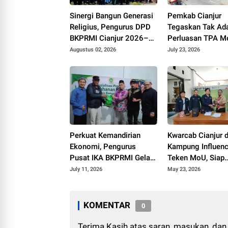
Sinergi Bangun Generasi
Pemkab Cianjur
Religius, Pengurus DPD
Tegaskan Tak Ad
BKPRMI Cianjur 2026–
Perluasan TPA Me
2031 Resmi Dilantik di
pada 2026
Augustus 02, 2026
July 23, 2026
Mapolres
Perkuat Kemandirian
Kwarcab Cianjur 
Ekonomi, Pengurus
Kampung Influenc
Pusat IKA BKPRMI Gelar
Teken MoU, Siap
Sosialisasi Ketahanan
Lahirkan Ratusan
July 11, 2026
May 23, 2026
Pangan di Cianjur
Konten Edukatif
KOMENTAR
0
Terima Kasih atas saran, masukan, dan