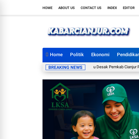
HOME
ABOUT US
CONTACT US
INDEX
EDITOR
Home
Politik
Ekonomi
Pendidika
Kopimu Desak Pemkab Cianjur Pulihkan L
BREAKING NEWS