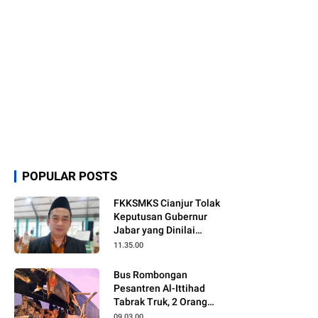
POPULAR POSTS
FKKSMKS Cianjur Tolak
Keputusan Gubernur
Jabar yang Dinilai
Merugikan Sekolah
11.35.00
Swasta
Bus Rombongan
Pesantren Al-Ittihad
Tabrak Truk, 2 Orang
Meninggal Dunia
09.03.00