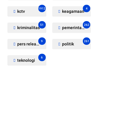
1912
4
kctv
keagamaan
51
262
kriminalitas
pemerintahan
9
261
pers release
politik
6
teknologi