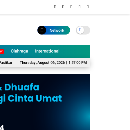
Network
Olahraga
International
EW
lum Ada Rotasi dan Mutasi Pejabat Struktural
Thursday
,
August
06
,
2026
|
1:57 01 PM
PAD Pariwisata Cianjur Lamp