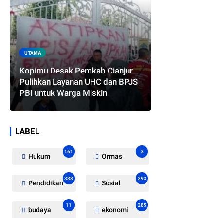
UTAMA
Kopimu Desak Pemkab Cianjur
Pulihkan Layanan UHC dan BPJS
PBI untuk Warga Miskin
LABEL
161
3
Hukum
Ormas
338
293
Pendidikan
Sosial
11
285
budaya
ekonomi