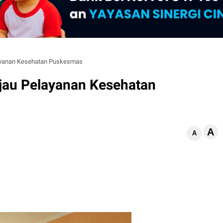
layanan Kesehatan Puskesmas
njau Pelayanan Kesehatan
A
d
A