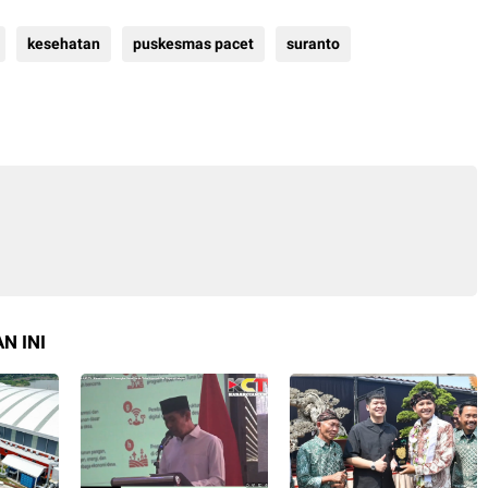
kesehatan
puskesmas pacet
suranto
N INI