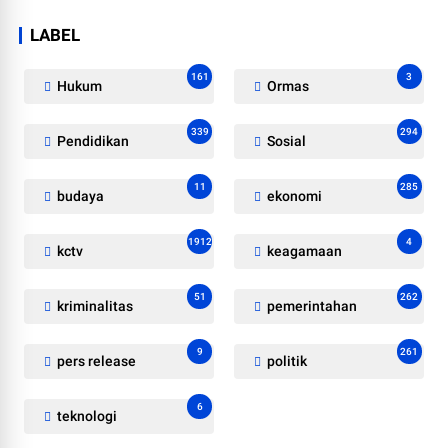
LABEL
161
3
Hukum
Ormas
339
294
Pendidikan
Sosial
11
285
budaya
ekonomi
1912
4
kctv
keagamaan
51
262
kriminalitas
pemerintahan
9
261
pers release
politik
6
teknologi