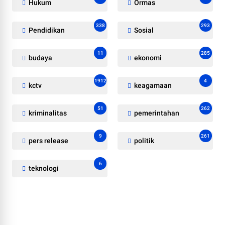
Hukum
Ormas
338
293
Pendidikan
Sosial
11
285
budaya
ekonomi
1912
4
kctv
keagamaan
51
262
kriminalitas
pemerintahan
9
261
pers release
politik
6
teknologi