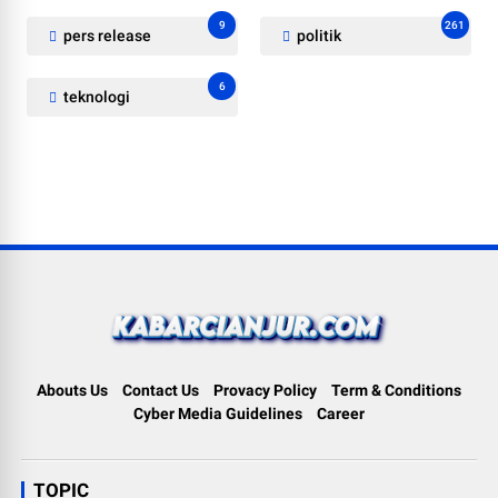
9
261
pers release
politik
6
teknologi
Abouts Us
Contact Us
Provacy Policy
Term & Conditions
Cyber Media Guidelines
Career
TOPIC