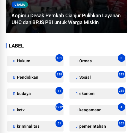
UTAMA
Kopimu Desak Pemkab Cianjur Pulihkan Layanan
UHC dan BPJS PBI untuk Warga Miskin
LABEL
161
3
Hukum
Ormas
338
293
Pendidikan
Sosial
11
285
budaya
ekonomi
1912
4
kctv
keagamaan
51
262
kriminalitas
pemerintahan