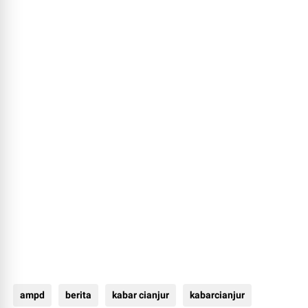
ampd
berita
kabar cianjur
kabarcianjur