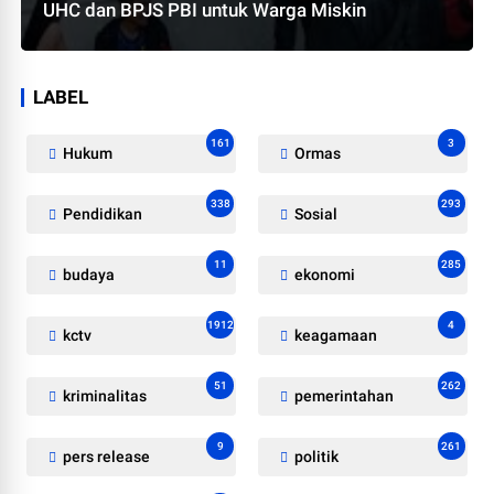
UHC dan BPJS PBI untuk Warga Miskin
LABEL
161
3
Hukum
Ormas
338
293
Pendidikan
Sosial
11
285
budaya
ekonomi
1912
4
kctv
keagamaan
51
262
kriminalitas
pemerintahan
9
261
pers release
politik