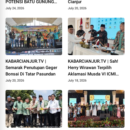
POTENSI BATU GUNUNG
Cianjur
PADANG
July 24, 2026
July 20, 2026
KABARCIANJUR.TV |
KABARCIANJUR.TV | Sah!
Semarak Penutupan Geger
Herry Wirawan Terpilih
Bonsai Di Tatar Pasundan
Aklamasi Musda VI ICMI
Orda Cianjur
July 20, 2026
July 18, 2026