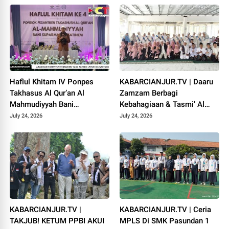
Haflul Khitam IV Ponpes
KABARCIANJUR.TV | Daaru
Takhasus Al Qur’an Al
Zamzam Berbagi
Mahmudiyyah Bani
Kebahagiaan & Tasmi’ Al
Suparman Assatinem
Qur’an Sambut Muharram
July 24, 2026
July 24, 2026
Campaka
1448 H
KABARCIANJUR.TV |
KABARCIANJUR.TV | Ceria
TAKJUB! KETUM PPBI AKUI
MPLS Di SMK Pasundan 1