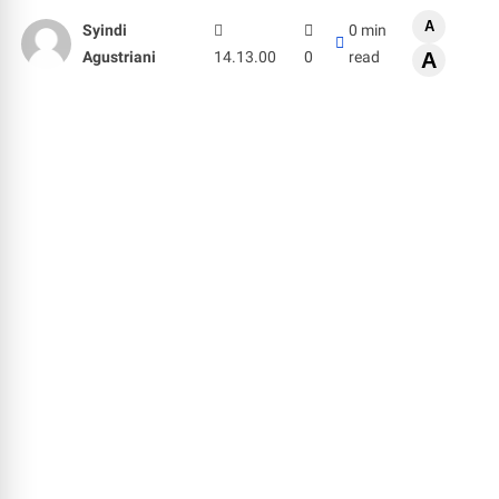
A
Syindi
0 min
Agustriani
14.13.00
0
read
A