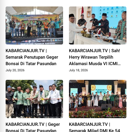
KABARCIANJUR.TV |
KABARCIANJUR.TV | Sah!
Semarak Penutupan Geger
Herry Wirawan Terpilih
Bonsai Di Tatar Pasundan
Aklamasi Musda VI ICMI
Orda Cianjur
July 20, 2026
July 18, 2026
KABARCIANJUR.TV | Geger
KABARCIANJUR.TV |
Bonsai Di Tatar Pasundan
Semarak Milad DMI Ke 54