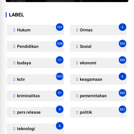
LABEL
161
3
Hukum
Ormas
338
293
Pendidikan
Sosial
11
285
budaya
ekonomi
1912
4
kctv
keagamaan
51
262
kriminalitas
pemerintahan
9
261
pers release
politik
6
teknologi