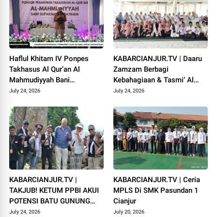
Haflul Khitam IV Ponpes
KABARCIANJUR.TV | Daaru
Takhasus Al Qur’an Al
Zamzam Berbagi
Mahmudiyyah Bani
Kebahagiaan & Tasmi’ Al
Suparman Assatinem
Qur’an Sambut Muharram
July 24, 2026
July 24, 2026
Campaka
1448 H
KABARCIANJUR.TV |
KABARCIANJUR.TV | Ceria
TAKJUB! KETUM PPBI AKUI
MPLS Di SMK Pasundan 1
POTENSI BATU GUNUNG
Cianjur
PADANG
July 24, 2026
July 20, 2026