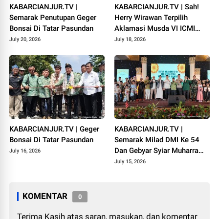
KABARCIANJUR.TV |
KABARCIANJUR.TV | Sah!
Semarak Penutupan Geger
Herry Wirawan Terpilih
Bonsai Di Tatar Pasundan
Aklamasi Musda VI ICMI
Orda Cianjur
July 20, 2026
July 18, 2026
KABARCIANJUR.TV | Geger
KABARCIANJUR.TV |
Bonsai Di Tatar Pasundan
Semarak Milad DMI Ke 54
Dan Gebyar Syiar Muharram
July 16, 2026
1448 H
July 15, 2026
KOMENTAR
0
Terima Kasih atas saran, masukan, dan komentar