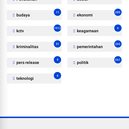
11
285
budaya
ekonomi
1912
4
kctv
keagamaan
51
262
kriminalitas
pemerintahan
9
261
pers release
politik
6
teknologi