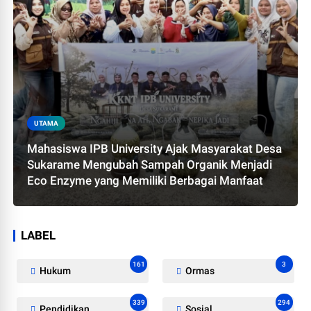
UTAMA
Mahasiswa IPB University Ajak Masyarakat Desa
Sukarame Mengubah Sampah Organik Menjadi
Eco Enzyme yang Memiliki Berbagai Manfaat
LABEL
161
3
Hukum
Ormas
339
294
Pendidikan
Sosial