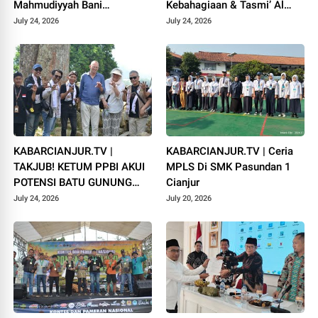
Mahmudiyyah Bani
Kebahagiaan & Tasmi’ Al
Suparman Assatinem
Qur’an Sambut Muharram
July 24, 2026
July 24, 2026
Campaka
1448 H
KABARCIANJUR.TV |
KABARCIANJUR.TV | Ceria
TAKJUB! KETUM PPBI AKUI
MPLS Di SMK Pasundan 1
POTENSI BATU GUNUNG
Cianjur
PADANG
July 24, 2026
July 20, 2026