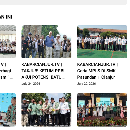
N INI
V |
KABARCIANJUR.TV |
KABARCIANJUR.TV |
rbagi
TAKJUB! KETUM PPBI
Ceria MPLS Di SMK
smi’ Al
AKUI POTENSI BATU
Pasundan 1 Cianjur
uharram
GUNUNG PADANG
July 24, 2026
July 20, 2026