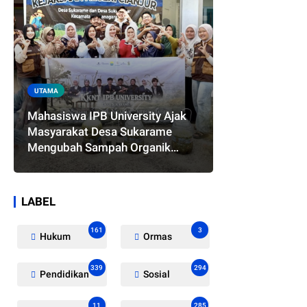
UTAMA
Mahasiswa IPB University Ajak
Masyarakat Desa Sukarame
Mengubah Sampah Organik
Menjadi Eco Enzyme yang
Memiliki Berbagai Manfaat
LABEL
161
3
Hukum
Ormas
339
294
Pendidikan
Sosial
11
285