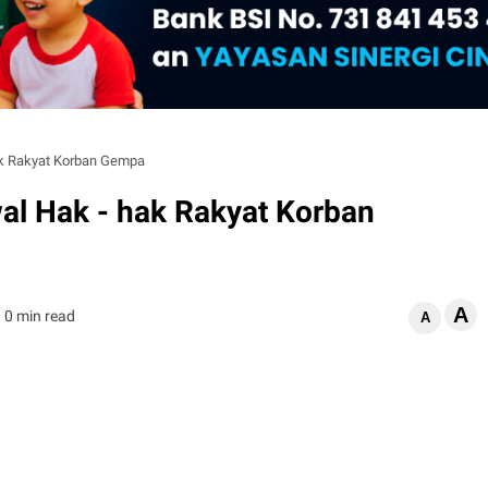
k Rakyat Korban Gempa
l Hak - hak Rakyat Korban
A
0 min read
A