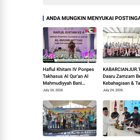
ANDA MUNGKIN MENYUKAI POSTINGA
Haflul Khitam IV Ponpes
KABARCIANJUR.T
Takhasus Al Qur’an Al
Daaru Zamzam Be
Mahmudiyyah Bani
Kebahagiaan & Ta
Suparman Assatinem
Qur’an Sambut M
July 24, 2026
July 24, 2026
Campaka
1448 H