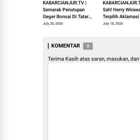
KABARCIANJUR.TV |
KABARCIANJUR.T
Semarak Penutupan
Sah! Herry Wiraw
Geger Bonsai Di Tatar
Terpilih Aklamas
Pasundan
VI ICMI Orda Cian
July 20, 2026
July 18, 2026
KOMENTAR
0
Terima Kasih atas saran, masukan, dan