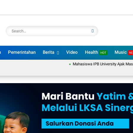
n
Pemerintahan
Berita
Video
Health
Music
HOT
N
Mahasiswa IPB University Ajak Masyaraka