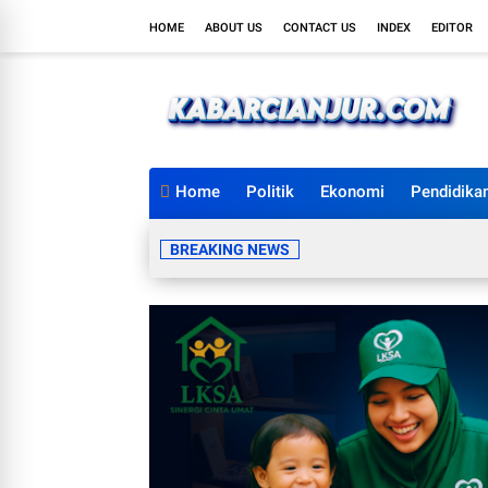
HOME
ABOUT US
CONTACT US
INDEX
EDITOR
Home
Politik
Ekonomi
Pendidika
BREAKING NEWS