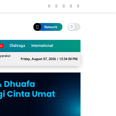
Network
Olahraga
International
EW
t Desa Sukarame Mengubah Sampah Organik Menjadi Eco Enzyme yang Memilik
Friday
,
August
07
,
2026
|
12:34 01 PM