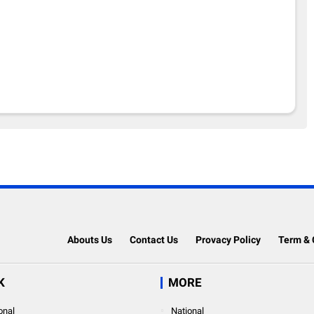
Abouts Us
Contact Us
Provacy Policy
Term & 
K
MORE
onal
National