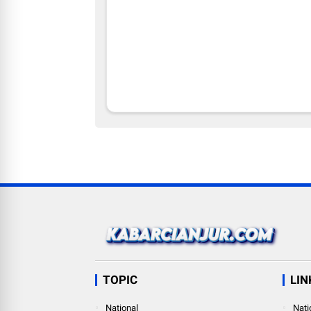
TOPIC
LIN
National
Nati