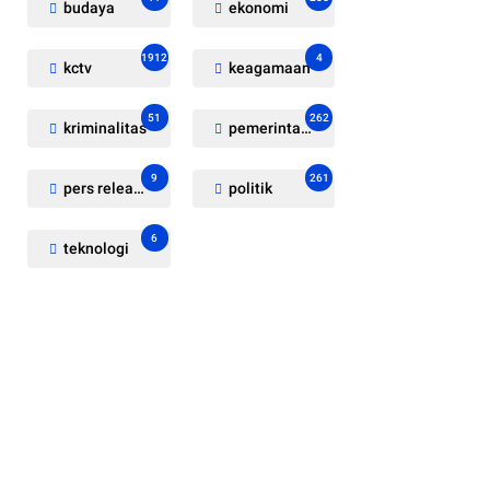
budaya
ekonomi
1912
4
kctv
keagamaan
51
262
kriminalitas
pemerintahan
9
261
pers release
politik
6
teknologi