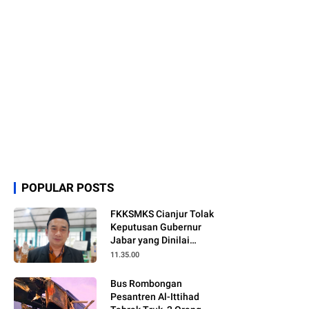
POPULAR POSTS
FKKSMKS Cianjur Tolak
Keputusan Gubernur
Jabar yang Dinilai
Merugikan Sekolah
11.35.00
Swasta
Bus Rombongan
Pesantren Al-Ittihad