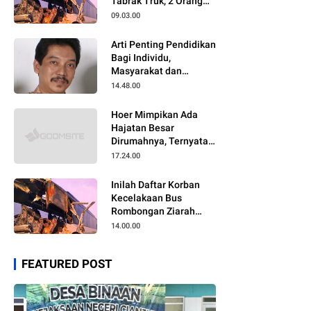
Tabrak Truk, 2 Orang
Meninggal Dunia
09.03.00
Arti Penting Pendidikan
Bagi Individu,
Masyarakat dan
Negara
14.48.00
Hoer Mimpikan Ada
Hajatan Besar
Dirumahnya, Ternyata
Anaknya Pulang Dalam
17.24.00
Kondisi Meninggal
Inilah Daftar Korban
Kecelakaan Bus
Rombongan Ziarah
Walisongo Pesantren
14.00.00
Al-ittihad
FEATURED POST