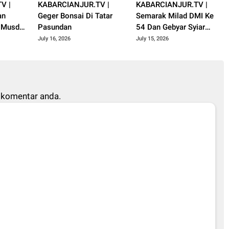
V |
KABARCIANJUR.TV |
KABARCIANJUR.TV |
an
Geger Bonsai Di Tatar
Semarak Milad DMI Ke
i Musda
Pasundan
54 Dan Gebyar Syiar
jur
Muharram 1448 H
July 16, 2026
July 15, 2026
 komentar anda.