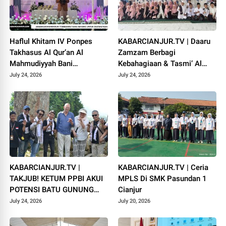
Haflul Khitam IV Ponpes
KABARCIANJUR.TV | Daaru
Takhasus Al Qur’an Al
Zamzam Berbagi
Mahmudiyyah Bani
Kebahagiaan & Tasmi’ Al
Suparman Assatinem
Qur’an Sambut Muharram
July 24, 2026
July 24, 2026
Campaka
1448 H
KABARCIANJUR.TV |
KABARCIANJUR.TV | Ceria
TAKJUB! KETUM PPBI AKUI
MPLS Di SMK Pasundan 1
POTENSI BATU GUNUNG
Cianjur
PADANG
July 24, 2026
July 20, 2026