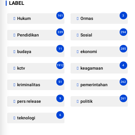
LABEL
161
3
Hukum
Ormas
339
294
Pendidikan
Sosial
11
285
budaya
ekonomi
1912
4
kctv
keagamaan
51
262
kriminalitas
pemerintahan
9
261
pers release
politik
6
teknologi