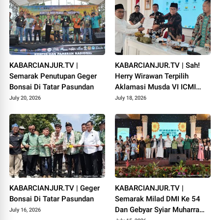
KABARCIANJUR.TV |
KABARCIANJUR.TV | Sah!
Semarak Penutupan Geger
Herry Wirawan Terpilih
Bonsai Di Tatar Pasundan
Aklamasi Musda VI ICMI
Orda Cianjur
July 20, 2026
July 18, 2026
KABARCIANJUR.TV | Geger
KABARCIANJUR.TV |
Bonsai Di Tatar Pasundan
Semarak Milad DMI Ke 54
Dan Gebyar Syiar Muharram
July 16, 2026