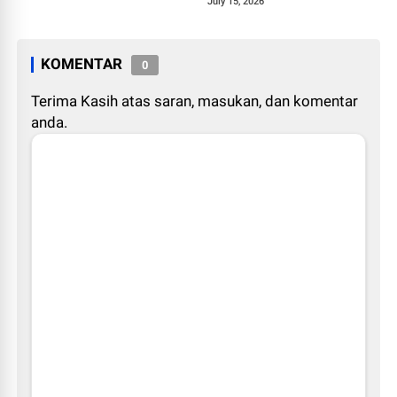
1448 H
July 15, 2026
KOMENTAR
0
Terima Kasih atas saran, masukan, dan komentar
anda.