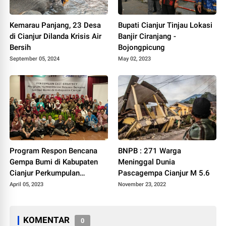
Kemarau Panjang, 23 Desa
Bupati Cianjur Tinjau Lokasi
di Cianjur Dilanda Krisis Air
Banjir Ciranjang -
Bersih
Bojongpicung
September 05, 2024
May 02, 2023
Program Respon Bencana
BNPB : 271 Warga
Gempa Bumi di Kabupaten
Meninggal Dunia
Cianjur Perkumpulan
Pascagempa Cianjur M 5.6
Keluarga Berencana
April 05, 2023
November 23, 2022
Indonesia (PKBI) Jawa Barat
KOMENTAR
0