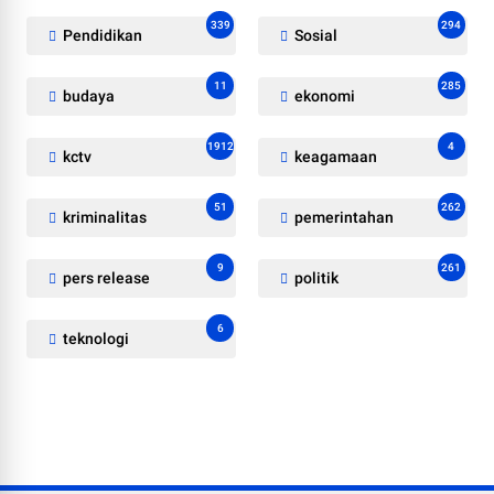
339
294
Pendidikan
Sosial
11
285
budaya
ekonomi
1912
4
kctv
keagamaan
51
262
kriminalitas
pemerintahan
9
261
pers release
politik
6
teknologi