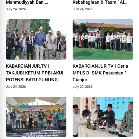
Mahmudiyyah Bani
Kebahagiaan & Tasmi’ Al
Suparman Assatinem
Qur’an Sambut Muharram
July 24, 2026
July 24, 2026
Campaka
1448 H
KABARCIANJUR.TV |
KABARCIANJUR.TV | Ceria
TAKJUB! KETUM PPBI AKUI
MPLS Di SMK Pasundan 1
POTENSI BATU GUNUNG
Cianjur
PADANG
July 24, 2026
July 20, 2026