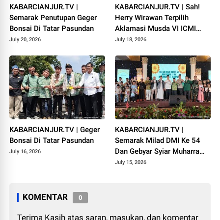
KABARCIANJUR.TV |
KABARCIANJUR.TV | Sah!
Semarak Penutupan Geger
Herry Wirawan Terpilih
Bonsai Di Tatar Pasundan
Aklamasi Musda VI ICMI
Orda Cianjur
July 20, 2026
July 18, 2026
KABARCIANJUR.TV | Geger
KABARCIANJUR.TV |
Bonsai Di Tatar Pasundan
Semarak Milad DMI Ke 54
Dan Gebyar Syiar Muharram
July 16, 2026
1448 H
July 15, 2026
KOMENTAR
0
Terima Kasih atas saran, masukan, dan komentar