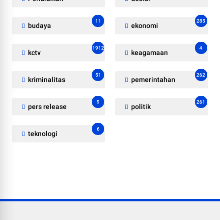
11
285
budaya
ekonomi
1912
4
kctv
keagamaan
51
262
kriminalitas
pemerintahan
9
261
pers release
politik
6
teknologi