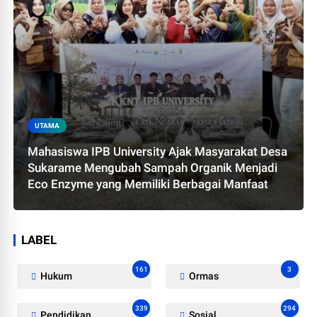
UTAMA
Mahasiswa IPB University Ajak Masyarakat Desa
Sukarame Mengubah Sampah Organik Menjadi
Eco Enzyme yang Memiliki Berbagai Manfaat
LABEL
161
3
Hukum
Ormas
339
294
Pendidikan
Sosial