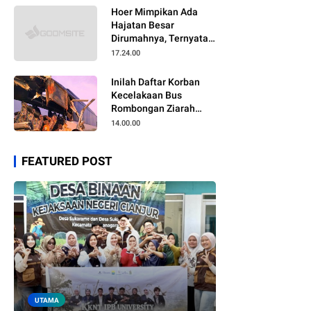
Hoer Mimpikan Ada
Hajatan Besar
Dirumahnya, Ternyata
Anaknya Pulang Dalam
17.24.00
Kondisi Meninggal
Inilah Daftar Korban
Kecelakaan Bus
Rombongan Ziarah
Walisongo Pesantren
14.00.00
Al-ittihad
FEATURED POST
UTAMA