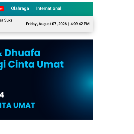
Olahraga
International
EW
rame Mengubah Sampah Organik Menjadi Eco Enzyme yang Memiliki Berbagai 
Friday
,
August
07
,
2026
|
4:09 43 PM