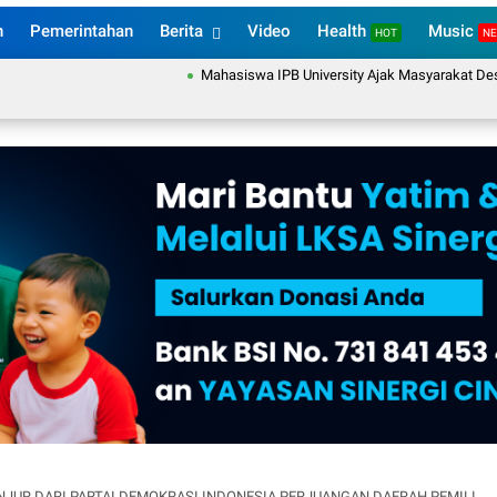
n
Pemerintahan
Berita
Video
Health
Music
HOT
N
Mahasiswa IPB University Ajak Masyarakat Desa Suka
DARI PARTAI DEMOKRASI INDONESIA PERJUANGAN DAERAH PEMILIHAN 1 CIANJUR