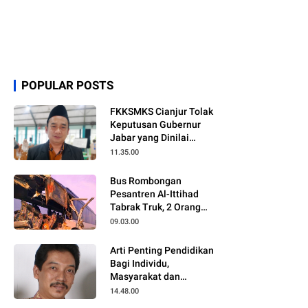
POPULAR POSTS
FKKSMKS Cianjur Tolak
Keputusan Gubernur
Jabar yang Dinilai
Merugikan Sekolah
11.35.00
Swasta
Bus Rombongan
Pesantren Al-Ittihad
Tabrak Truk, 2 Orang
Meninggal Dunia
09.03.00
Arti Penting Pendidikan
Bagi Individu,
Masyarakat dan
Negara
14.48.00