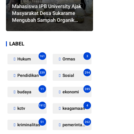
Mahasiswa IPB University Ajak
Masyarakat Desa Sukarame
Mengubah Sampah Organik
Menjadi Eco Enzyme yang
Memiliki Berbagai Manfaat
LABEL
161
3
Hukum
Ormas
339
294
Pendidikan
Sosial
11
285
budaya
ekonomi
1912
4
kctv
keagamaan
51
262
kriminalitas
pemerintahan