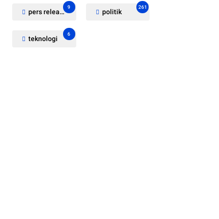
9
261
pers release
politik
6
teknologi