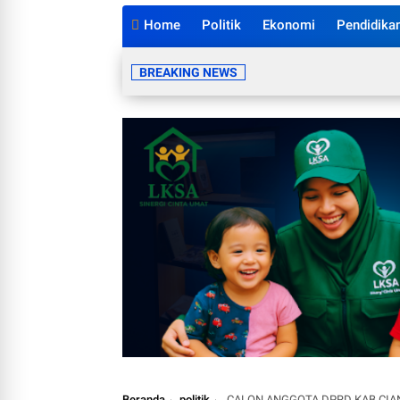
Home
Politik
Ekonomi
Pendidika
BREAKING NEWS
Beranda
politik
CALON ANGGOTA DPRD KAB CIANJUR 