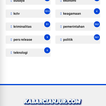
budaya
ekonomi
1912
4
kctv
keagamaan
51
262
kriminalitas
pemerintahan
9
261
pers release
politik
6
teknologi