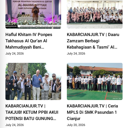
Haflul Khitam IV Ponpes
KABARCIANJUR.TV | Daaru
Takhasus Al Qur’an Al
Zamzam Berbagi
Mahmudiyyah Bani
Kebahagiaan & Tasmi’ Al
Suparman Assatinem
Qur’an Sambut Muharram
July 24, 2026
July 24, 2026
Campaka
1448 H
KABARCIANJUR.TV |
KABARCIANJUR.TV | Ceria
TAKJUB! KETUM PPBI AKUI
MPLS Di SMK Pasundan 1
POTENSI BATU GUNUNG
Cianjur
PADANG
July 24, 2026
July 20, 2026