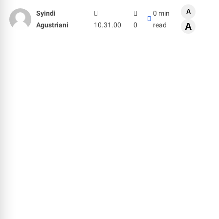
A
Syindi
0 min
Agustriani
10.31.00
0
read
A