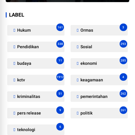
LABEL
161
3
Hukum
Ormas
338
293
Pendidikan
Sosial
11
285
budaya
ekonomi
1912
4
kctv
keagamaan
51
262
kriminalitas
pemerintahan
9
261
pers release
politik
6
teknologi