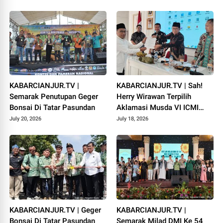
KABARCIANJUR.TV |
KABARCIANJUR.TV | Sah!
Semarak Penutupan Geger
Herry Wirawan Terpilih
Bonsai Di Tatar Pasundan
Aklamasi Musda VI ICMI
Orda Cianjur
July 20, 2026
July 18, 2026
KABARCIANJUR.TV | Geger
KABARCIANJUR.TV |
Bonsai Di Tatar Pasundan
Semarak Milad DMI Ke 54