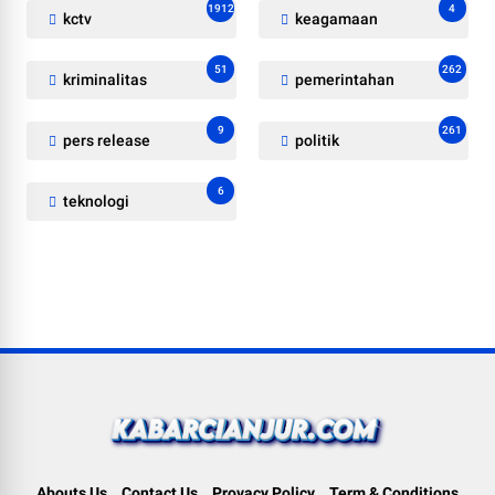
1912
4
kctv
keagamaan
51
262
kriminalitas
pemerintahan
9
261
pers release
politik
6
teknologi
Abouts Us
Contact Us
Provacy Policy
Term & Conditions