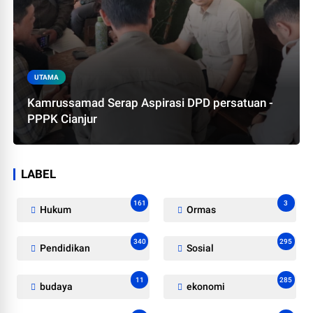
UTAMA
Kamrussamad Serap Aspirasi DPD persatuan -
PPPK Cianjur
LABEL
161
3
Hukum
Ormas
340
295
Pendidikan
Sosial
11
285
budaya
ekonomi