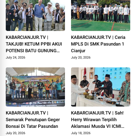
KABARCIANJUR.TV |
KABARCIANJUR.TV | Ceria
TAKJUB! KETUM PPBI AKUI
MPLS Di SMK Pasundan 1
POTENSI BATU GUNUNG
Cianjur
PADANG
July 24, 2026
July 20, 2026
KABARCIANJUR.TV |
KABARCIANJUR.TV | Sah!
Semarak Penutupan Geger
Herry Wirawan Terpilih
Bonsai Di Tatar Pasundan
Aklamasi Musda VI ICMI
Orda Cianjur
July 20, 2026
July 18, 2026