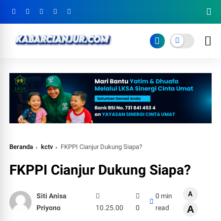
Beranda
kctv
FKPPI Cianjur Dukung Siapa?
FKPPI Cianjur Dukung Siapa?
A
Siti Anisa
0 min
Priyono
10.25.00
0
read
A