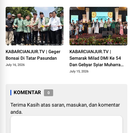
KABARCIANJUR.TV | Geger
KABARCIANJUR.TV |
Bonsai Di Tatar Pasundan
Semarak Milad DMI Ke 54
Dan Gebyar Syiar Muharram
July 16, 2026
1448 H
July 15, 2026
KOMENTAR
0
Terima Kasih atas saran, masukan, dan komentar
anda.