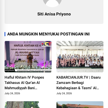
Siti Anisa Priyono
ANDA MUNGKIN MENYUKAI POSTINGAN INI
Haflul Khitam IV Ponpes
KABARCIANJUR.TV | Daaru
Takhasus Al Qur’an Al
Zamzam Berbagi
Mahmudiyyah Bani
Kebahagiaan & Tasmi’ Al
Suparman Assatinem
Qur’an Sambut Muharram
July 24, 2026
July 24, 2026
Campaka
1448 H