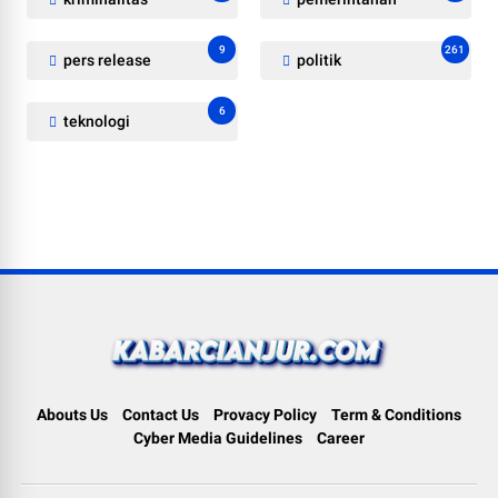
9
261
pers release
politik
6
teknologi
Abouts Us
Contact Us
Provacy Policy
Term & Conditions
Cyber Media Guidelines
Career