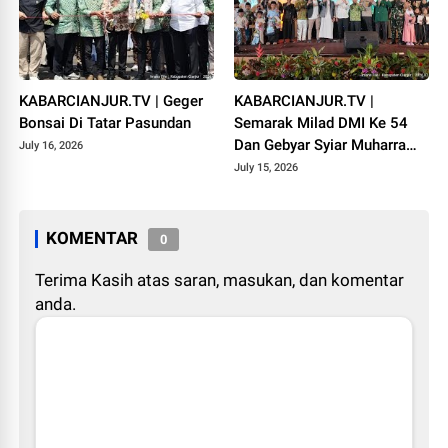
KABARCIANJUR.TV | Geger
KABARCIANJUR.TV |
Bonsai Di Tatar Pasundan
Semarak Milad DMI Ke 54
Dan Gebyar Syiar Muharram
July 16, 2026
1448 H
July 15, 2026
KOMENTAR
0
Terima Kasih atas saran, masukan, dan komentar
anda.