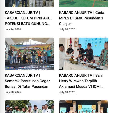
KABARCIANJUR.TV |
KABARCIANJUR.TV | Ceria
TAKJUB! KETUM PPBI AKUI
MPLS Di SMK Pasundan 1
POTENSI BATU GUNUNG
Cianjur
PADANG
July 24, 2026
July 20, 2026
KABARCIANJUR.TV |
KABARCIANJUR.TV | Sah!
Semarak Penutupan Geger
Herry Wirawan Terpilih
Bonsai Di Tatar Pasundan
Aklamasi Musda VI ICMI
Orda Cianjur
July 20, 2026
July 18, 2026