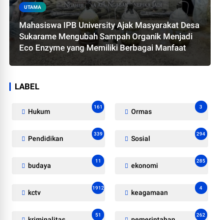
UTAMA
Mahasiswa IPB University Ajak Masyarakat Desa
Sukarame Mengubah Sampah Organik Menjadi
Eco Enzyme yang Memiliki Berbagai Manfaat
LABEL
161
3
Hukum
Ormas
339
294
Pendidikan
Sosial
11
285
budaya
ekonomi
1912
4
kctv
keagamaan
51
262
kriminalitas
pemerintahan