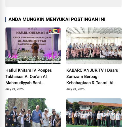
ANDA MUNGKIN MENYUKAI POSTINGAN INI
Haflul Khitam IV Ponpes
KABARCIANJUR.TV | Daaru
Takhasus Al Qur’an Al
Zamzam Berbagi
Mahmudiyyah Bani
Kebahagiaan & Tasmi’ Al
Suparman Assatinem
Qur’an Sambut Muharram
July 24, 2026
July 24, 2026
Campaka
1448 H