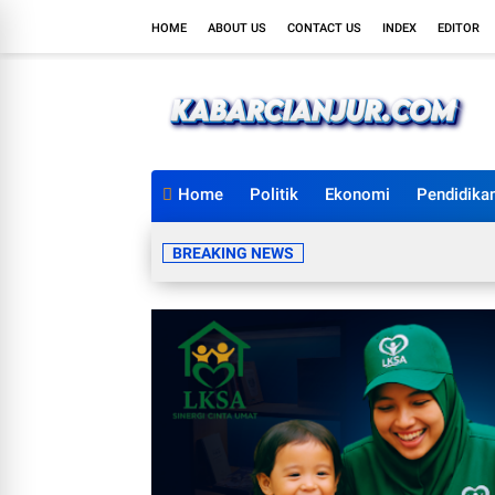
HOME
ABOUT US
CONTACT US
INDEX
EDITOR
Home
Politik
Ekonomi
Pendidika
BREAKING NEWS