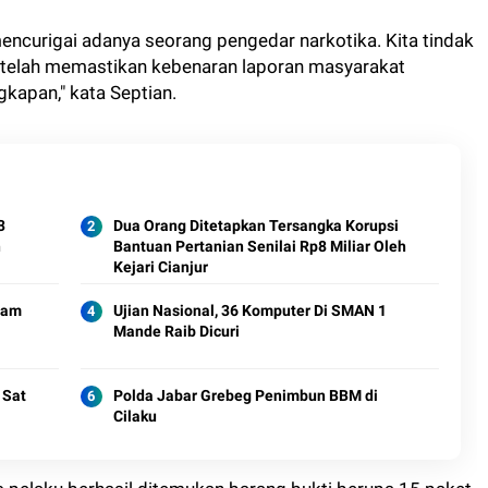
encurigai adanya seorang pengedar narkotika. Kita tindak
setelah memastikan kebenaran laporan masyarakat
kapan," kata Septian.
3
Dua Orang Ditetapkan Tersangka Korupsi
n
Bantuan Pertanian Senilai Rp8 Miliar Oleh
Kejari Cianjur
cam
Ujian Nasional, 36 Komputer Di SMAN 1
Mande Raib Dicuri
 Sat
Polda Jabar Grebeg Penimbun BBM di
Cilaku