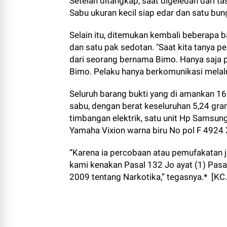
Setelah ditangkap, saat digeledah dari t
Sabu ukuran kecil siap edar dan satu bun
Selain itu, ditemukan kembali beberapa b
dan satu pak sedotan. "Saat kita tanya p
dari seorang bernama Bimo. Hanya saja
Bimo. Pelaku hanya berkomunikasi melalu
Seluruh barang bukti yang di amankan 16
sabu, dengan berat keseluruhan 5,24 gram
timbangan elektrik, satu unit Hp Samsun
Yamaha Vixion warna biru No pol F 4924 
“Karena ia percobaan atau pemufakatan j
kami kenakan Pasal 132 Jo ayat (1) Pasal
2009 tentang Narkotika,” tegasnya.* [KC.