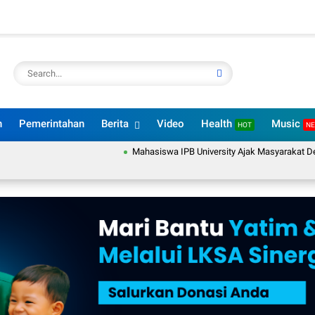
n
Pemerintahan
Berita
Video
Health
Music
HOT
N
Mahasiswa IPB University Ajak Masyarakat Desa Sukar