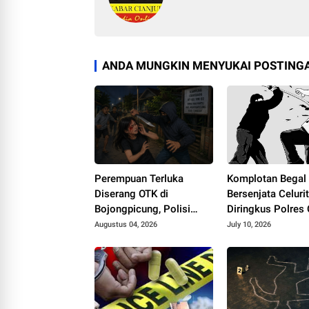
ANDA MUNGKIN MENYUKAI POSTINGA
Perempuan Terluka
Komplotan Begal
Diserang OTK di
Bersenjata Celuri
Bojongpicung, Polisi
Diringkus Polres 
Kejar Pelaku
Tiga Pelaku Masi
Augustus 04, 2026
July 10, 2026
Bawah Umur