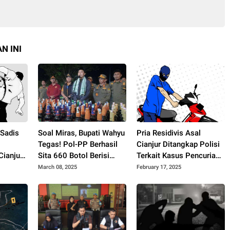
N INI
 Sadis
Soal Miras, Bupati Wahyu
Pria Residivis Asal
t
Tegas! Pol-PP Berhasil
Cianjur Ditangkap Polisi
Cianjur,
Sita 660 Botol Berisi
Terkait Kasus Pencurian
h di
Miras..!!
Motor di Katapang
March 08, 2025
February 17, 2025