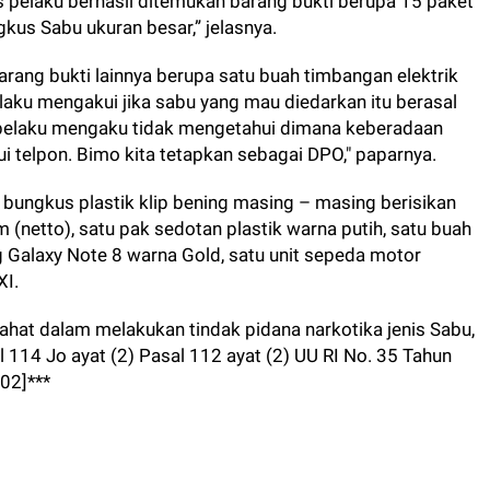
as pelaku berhasil ditemukan barang bukti berupa 15 paket
gkus Sabu ukuran besar,” jelasnya.
arang bukti lainnya berupa satu buah timbangan elektrik
elaku mengakui jika sabu yang mau diedarkan itu berasal
 pelaku mengaku tidak mengetahui dimana keberadaan
i telpon. Bimo kita tetapkan sebagai DPO," paparnya.
 bungkus plastik klip bening masing – masing berisikan
 (netto), satu pak sedotan plastik warna putih, satu buah
g Galaxy Note 8 warna Gold, satu unit sepeda motor
XI.
ahat dalam melakukan tindak pidana narkotika jenis Sabu,
 114 Jo ayat (2) Pasal 112 ayat (2) UU RI No. 35 Tahun
02]***