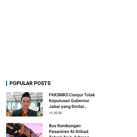
POPULAR POSTS
FKKSMKS Cianjur Tolak
Keputusan Gubernur
Jabar yang Dinilai
Merugikan Sekolah
11.35.00
Swasta
Bus Rombongan
Pesantren Al-Ittihad