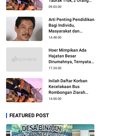
Tabrak Truk, 2 Orang
Meninggal Dunia
09.03.00
Arti Penting Pendidikan
Bagi Individu,
Masyarakat dan
Negara
14.48.00
Hoer Mimpikan Ada
Hajatan Besar
Dirumahnya, Ternyata
Anaknya Pulang Dalam
17.24.00
Kondisi Meninggal
Inilah Daftar Korban
Kecelakaan Bus
Rombongan Ziarah
Walisongo Pesantren
14.00.00
Al-ittihad
FEATURED POST