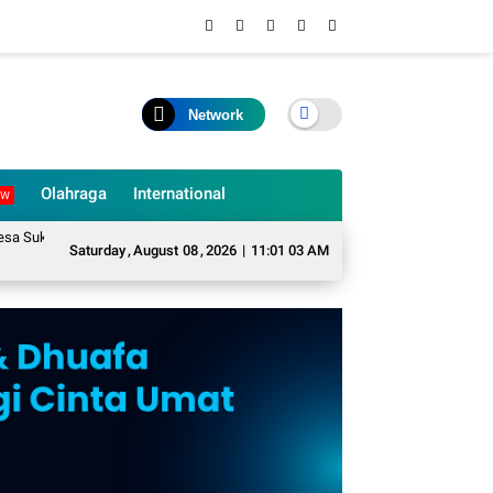
Network
Olahraga
International
EW
ame Mengubah Sampah Organik Menjadi Eco Enzyme yang Memiliki Berbagai M
Saturday
,
August
08
,
2026
|
11:01 04 AM