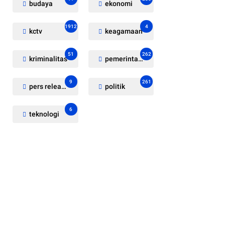
budaya
ekonomi
1912
4
kctv
keagamaan
51
262
kriminalitas
pemerintahan
9
261
pers release
politik
6
teknologi