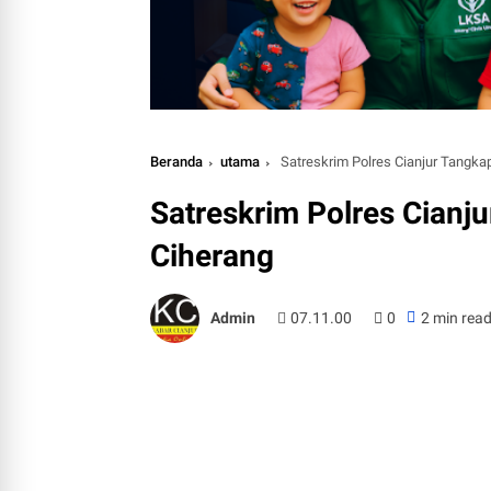
Beranda
utama
Satreskrim Polres Cianjur Tangka
Satreskrim Polres Cianj
Ciherang
Admin
07.11.00
0
2 min rea