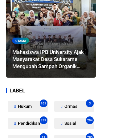
UTAMA
Mahasiswa IPB University Ajak
Masyarakat Desa Sukarame
Mengubah Sampah Organik
Menjadi Eco Enzyme yang
Memiliki Berbagai Manfaat
LABEL
161
3
Hukum
Ormas
339
294
Pendidikan
Sosial
11
285